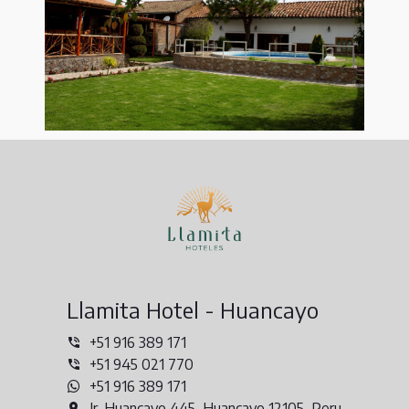
Llamita Hotel - Huancayo
+51 916 389 171
+51 945 021 770
+51 916 389 171
Jr. Huancayo 445, Huancayo 12105, Peru